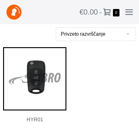
€0.00
-
0
HYR01
€
12.30