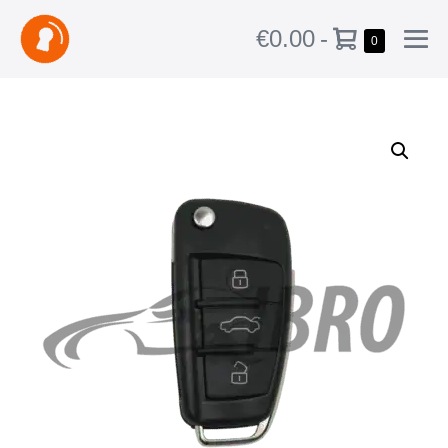
€0.00
-
0