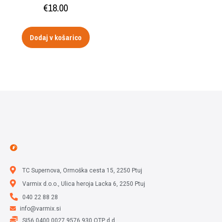
€
18.00
Dodaj v košarico
TC Supernova, Ormoška cesta 15, 2250 Ptuj
Varmix d.o.o., Ulica heroja Lacka 6, 2250 Ptuj
040 22 88 28
info@varmix.si
SI56 0400 0027 9576 930 OTP d.d.