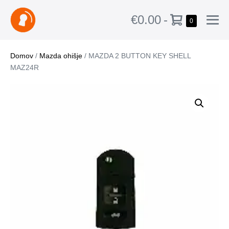
€0.00
-
0
Domov
/
Mazda ohišje
/ MAZDA 2 BUTTON KEY SHELL
MAZ24R